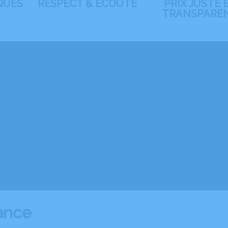
QUES
RESPECT & ÉCOUTE
PRIX JUSTE 
TRANSPARE
iance