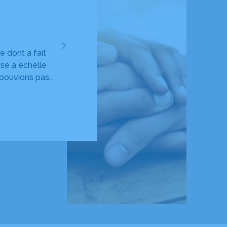
Annie CONDAMIN
 dont a fait
Très satisfaite de l’accompagnement de VIL
ise à échelle
bienveillant dans ce moment si particulier
 pouvions pas
s