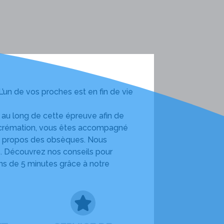
L’un de vos proches est en fin de vie
 au long de cette épreuve afin de
e crémation, vous êtes accompagné
s à propos des obsèques. Nous
. Découvrez nos conseils pour
ns de 5 minutes grâce à notre