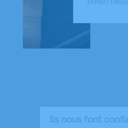
EXPERT OBSÈ
Ils nous font conf