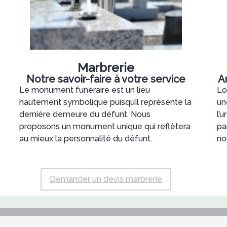
Marbrerie
Notre savoir-faire à votre service
A
Le monument funéraire est un lieu
Lo
hautement symbolique puisqu’il représente la
un
dernière demeure du défunt. Nous
l’
proposons un monument unique qui reflètera
par
au mieux la personnalité du défunt.
no
Demander un devis marbrerie