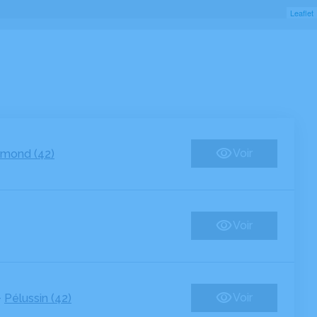
Leaflet
Voir
amond (42)
Voir
–
Voir
Pélussin (42)