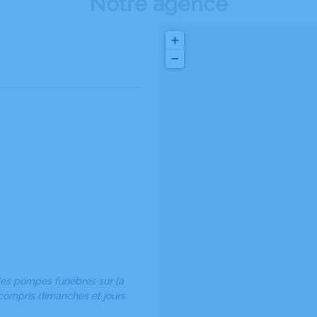
Notre agence
+
−
 les pompes funèbres sur la
compris dimanches et jours