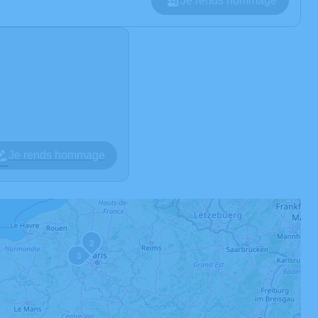
Je rends hommage
Je rends hommage
2
3