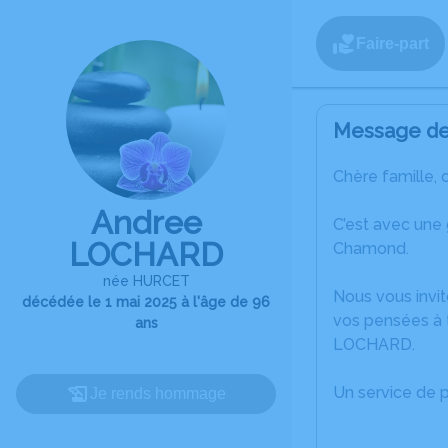
Faire-part
Message de 
Chère famille, 
Andree
C’est avec une
LOCHARD
Chamond.
née HURCET
Nous vous invit
décédée le 1 mai 2025 à l'âge de 96
vos pensées à t
ans
LOCHARD.
Un service de 
Je rends hommage