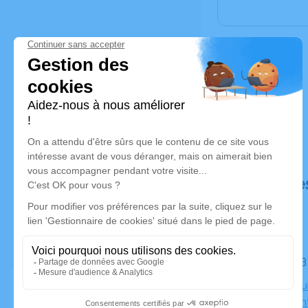
Déroulé de
Le lundi 0
Crématoriu
42100 Sain