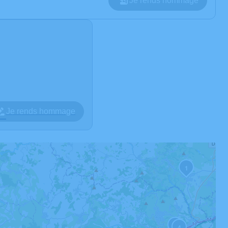
Je rends hommage
Je rends hommage
1
2
4