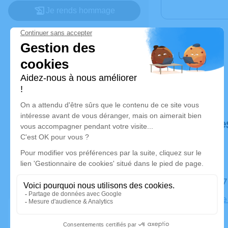
Je rends hommage
Déroulé de
Le jeudi 
Église Rive