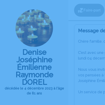
Faire-part
Message de 
Chère famille, 
Denise
C’est avec une
Joséphine
lundi 04 décem
Émilienne
Nous vous invit
Raymonde
vos pensées à 
DOREL
Joséphine Émi
décédée le 4 décembre 2023 à l'âge
Un service de 
de 81 ans