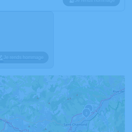
Je rends hommage
Je rends hommage
1
3