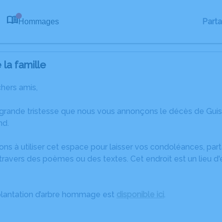
Part
Hommages
0
la famille
chers amis,
 grande tristesse que nous vous annonçons le décès de G
nd.
ons à utiliser cet espace pour laisser vos condoléances, pa
travers des poèmes ou des textes. Cet endroit est un lieu 
plantation d’arbre hommage est
disponible ici
.