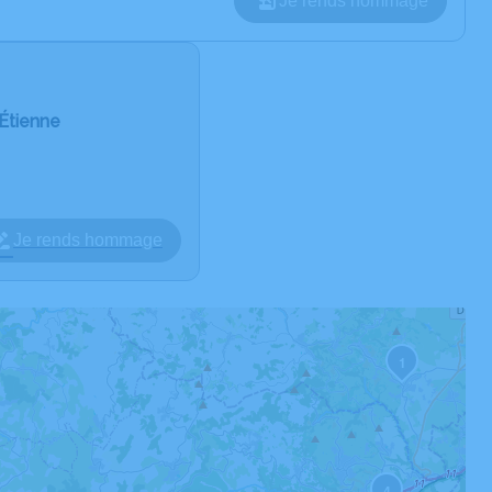
Je rends hommage
Étienne
Je rends hommage
1
4