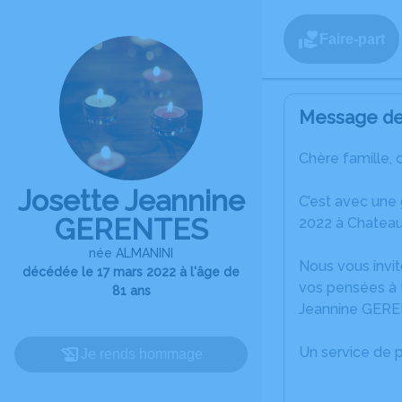
Faire-part
Message de 
Chère famille, 
Josette Jeannine
C’est avec une
GERENTES
2022 à Chateau
née ALMANINI
Nous vous invit
décédée le 17 mars 2022 à l'âge de
vos pensées à t
81 ans
Jeannine GERE
Un service de 
Je rends hommage