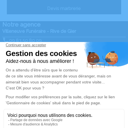
Devis marbrerie
Notre agence
Villeneuve Funéraire - Rive de Gier
09 83 50 80 09
contact@villeneuvefuneraire.fr
63 bis, Rue Jean Jaurès - 42800 - Rive de Gier
4.9/5 - 108 avis
Nos Services
Liens utiles
Organiser des obsèques
Avis de décès
Monuments funéraires
Demande de rendez-vous
en agence
Services aux familles
Nos réseaux sociaux
Mentions légales
Politique de traitement des données personnelles
Politique d’utilisation des cookies