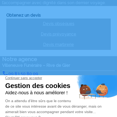
l’accompagner avec dignité dans son dernier voyage.
Obtenez un devis
Devis obsèques
Devis prévoyance
Devis marbrerie
Notre agence
Villeneuve Funéraire – Rive de Gier
09 83 50 80 09
contact@villeneuvefuneraire.fr
63 bis, Rue Jean Jaurès – 42800 – Rive de Gier
4.9/5 – 108 avis
Nos Services
Liens utiles
Organiser des obsèques
Avis de décès
Monuments funéraires
Demande de rendez-vous