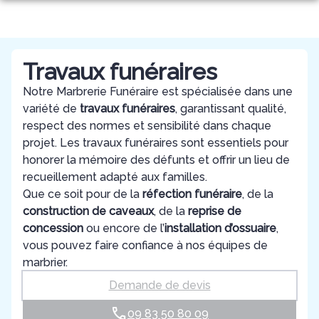
Aller
au
NOS SERVICES
contenu
QUI SOMMES-NOUS?
ORGANISER DES OBSÈQUES
Travaux funéraires
NOTRE AGENCE
Notre Marbrerie Funéraire est spécialisée dans une
PRÉVOIR SES OBSÈQUES
variété de
travaux funéraires
, garantissant qualité,
ESPACES HOMMAGES
AGENCE DE RIVE-DE-GIER
respect des normes et sensibilité dans chaque
MONUMENTS FUNÉRAIRES
projet. Les travaux funéraires sont essentiels pour
honorer la mémoire des défunts et offrir un lieu de
SERVICES AUX FAMILLES
recueillement adapté aux familles.
Que ce soit pour de la
réfection funéraire
, de la
construction de caveaux
, de la
reprise de
concession
ou encore de l’
installation d’ossuaire
,
vous pouvez faire confiance à nos équipes de
marbrier.
Demande de devis
09 83 50 80 09