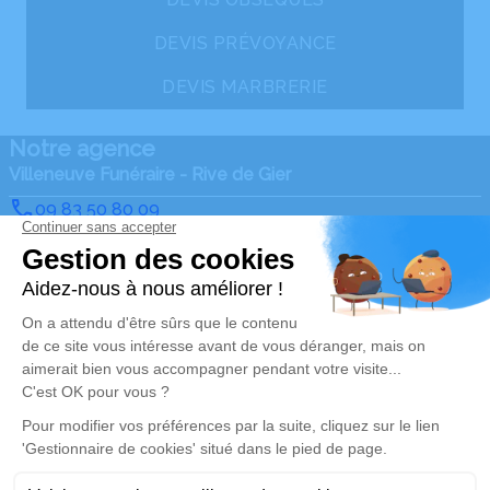
DEVIS PRÉVOYANCE
DEVIS MARBRERIE
Notre agence
Villeneuve Funéraire - Rive de Gier
09 83 50 80 09
contact@villeneuvefuneraire.fr
63 bis, Rue Jean Jaurès - 42800 - Rive de Gier
4.9/5 - 108 avis
Nos Services
Liens utiles
Organiser des obsèques
Avis de décès
Monuments funéraires
Demande de rendez-vous
en agence
Services aux familles
Nos réseaux sociaux
Mentions légales