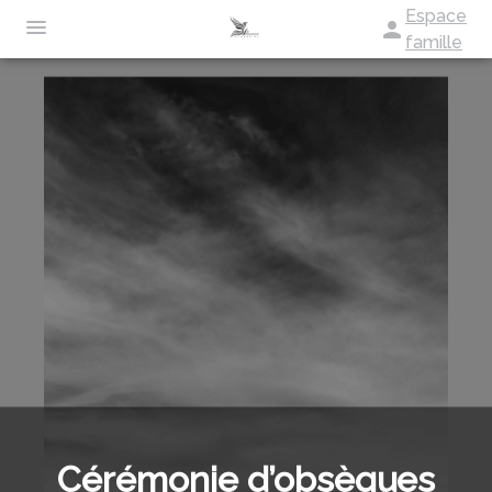
Espace
famille
NOS SERVICES
QUI SOMMES-NOUS?
ORGANISER DES OBSÈQUES
NOTRE AGENCE
PRÉVOIR SES OBSÈQUES
ESPACES HOMMAGES
AGENCE DE RIVE-DE-GIER
MONUMENTS FUNÉRAIRES
SERVICES AUX FAMILLES
Cérémonie d’obsèques