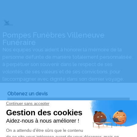
Pompes Funèbres Villeneuve
Funéraire
Nos équipes vous aident à honorer la mémoire de la
personne défunte de manière totalement personnalisée,
à perpétuer son souvenir dans le respect de ses
volontés, de ses valeurs et de ses convictions, pour
l’accompagner avec dignité dans son dernier voyage.
Obtenez un devis
Devis obsèques
Devis prévoyance
Devis marbrerie